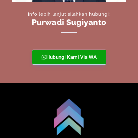
info lebih lanjut silahkan hubungi:
Purwadi Sugiyanto
Hubungi Kami Via WA