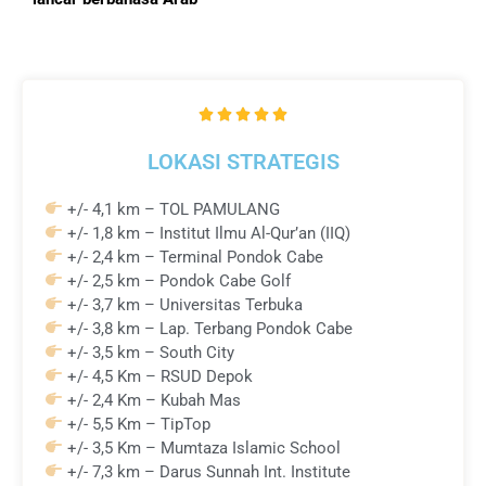
R





a
LOKASI STRATEGIS
t
e
+/- 4,1 km – TOL PAMULANG
d
+/- 1,8 km – Institut Ilmu Al-Qur’an (IIQ)
5
+/- 2,4 km – Terminal Pondok Cabe
o
+/- 2,5 km – Pondok Cabe Golf
u
+/- 3,7 km – Universitas Terbuka
t
+/- 3,8 km – Lap. Terbang Pondok Cabe
o
+/- 3,5 km – South City
f
+/- 4,5 Km – RSUD Depok
5
+/- 2,4 Km – Kubah Mas
+/- 5,5 Km – TipTop
+/- 3,5 Km – Mumtaza Islamic School
+/- 7,3 km – Darus Sunnah Int. Institute