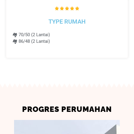
R





a
TYPE RUMAH
t
e
🏘 70/50 (2 Lantai)
d
🏘 86/48 (2 Lantai)
5
o
u
t
o
f
5
PROGRES PERUMAHAN