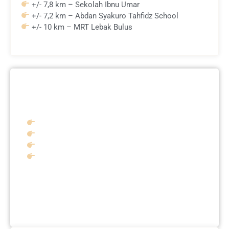
+/- 7,8 km – Sekolah Ibnu Umar
+/- 7,2 km – Abdan Syakuro Tahfidz School
+/- 10 km – MRT Lebak Bulus
FASILITAS PERUMAHAN
Masjid 2 lantai
Listrik & Interenet Underground
Lebar Jalan 5 Meter
One Gate System + CCTV