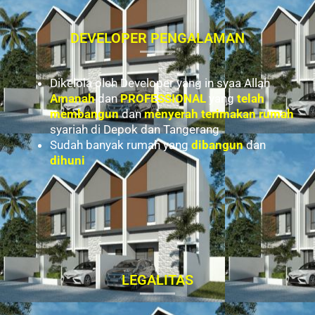
DEVELOPER PENGALAMAN
Dikelola oleh Developer yang in syaa Allah
Amanah
dan
PROFESSIONAL
yang
telah
membangun
dan
menyerah terimakan rumah
syariah di Depok dan Tangerang
Sudah banyak rumah yang
dibangun
dan
dihuni
LEGALITAS