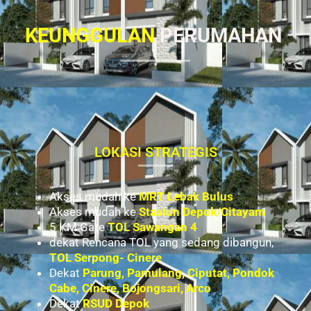
KEUNGGULAN
PERUMAHAN
LOKASI STRATEGIS
Akses mudah ke
MRT Lebak Bulus
Akses mudah ke
Stasiun Depok/Citayam
5 KM Gate
TOL Sawangan 4
dekat Rencana TOL yang sedang dibangun,
TOL Serpong- Cinere
Dekat
Parung, Pamulang, Ciputat, Pondok
Cabe, Cinere, Bojongsari, Arco
Dekat
RSUD Depok