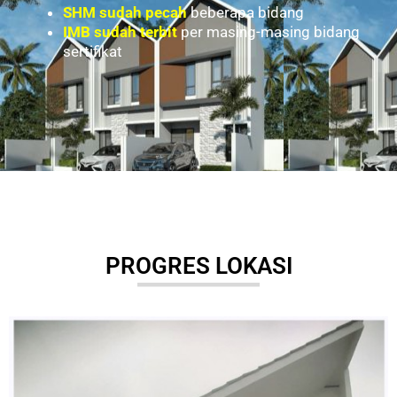
SHM sudah pecah
beberapa bidang
IMB sudah terbit
per masing-masing bidang
sertifikat
PROGRES LOKASI