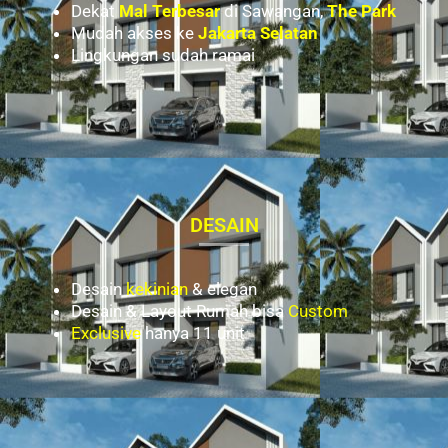
Dekat
Mal Terbesar
di Sawangan,
The Park
Mudah akses ke
Jakarta Selatan
Lingkungan sudah ramai
DESAIN
Desain
kekinian
& elegan
Desain & Layout Rumah bisa
Custom
Exclusive
hanya 11 unit