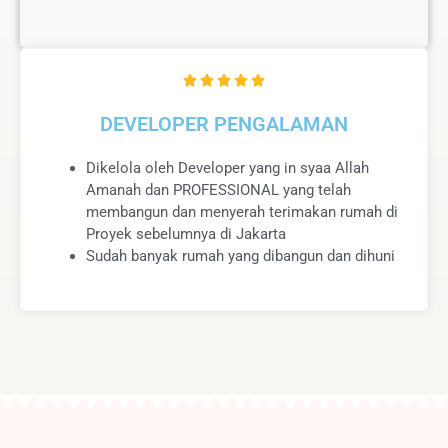
R





a
DEVELOPER PENGALAMAN
t
e
Dikelola oleh Developer yang in syaa Allah
d
Amanah dan PROFESSIONAL yang telah
5
membangun dan menyerah terimakan rumah di
o
Proyek sebelumnya di Jakarta
u
Sudah banyak rumah yang dibangun dan dihuni
t
o
f
5