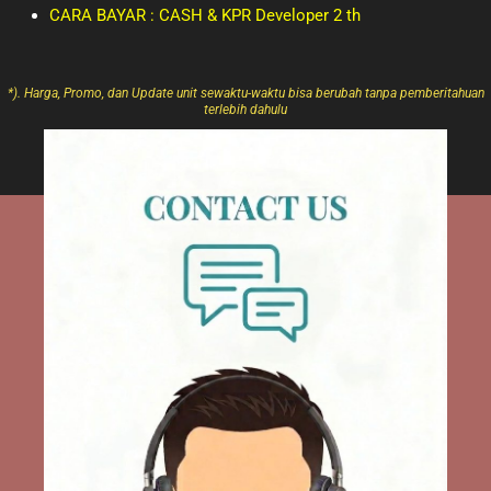
CARA BAYAR : CASH & KPR Developer 2 th
*). Harga, Promo, dan Update unit sewaktu-waktu bisa berubah tanpa pemberitahuan
terlebih dahulu