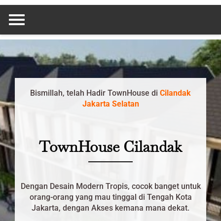
Skip
to
content
Bismillah, telah Hadir TownHouse
di
Cilandak
Jakarta Selatan
TownHouse Cilandak
Dengan Desain Modern Tropis, cocok banget untuk
orang-orang yang mau tinggal di Tengah Kota
Jakarta, dengan Akses kemana mana dekat.