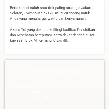
e
Berlokasi di salah satu titik paling strategis Jakarta
d
Selatan, Townhouse eksklusif ini dirancang untuk
5
Anda yang menghargai waktu dan kenyamanan.
o
u
t
Akses Tol yang dekat, dikelilingi fasilitas Pendidikan
o
dan Kesehatan bereputasi, serta dekat dengan pusat
f
kawasan Blok M, Kemang, Citos dll.
5
FASILITAS CLUSTER
– Keamanan 24 jam
– One gate system
– Smart Lock System