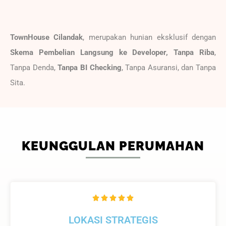
TownHouse Cilandak
, merupakan hunian eksklusif dengan
Skema Pembelian Langsung ke Developer, Tanpa Riba
,
Tanpa Denda,
Tanpa BI Checking
, Tanpa Asuransi, dan Tanpa
Sita.
KEUNGGULAN PERUMAHAN
R





a
LOKASI STRATEGIS
t